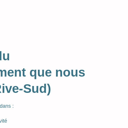
du
ment que nous
Rive-Sud)
dans :
vité