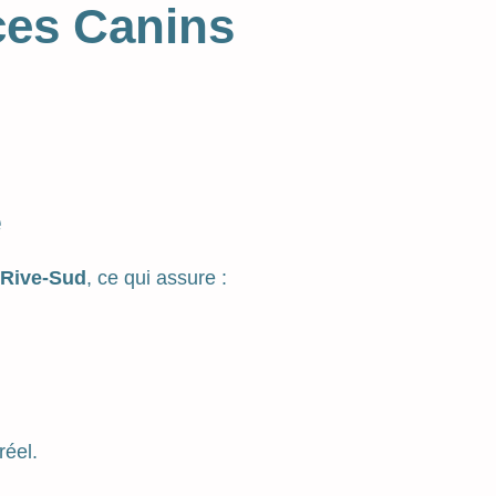
ces Canins
é
Rive-Sud
, ce qui assure :
réel.