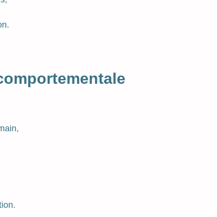
on.
comportementale
umain,
ion.