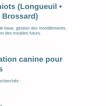
iots (Longueuil •
• Brossard)
de base, gestion des mordillements,
n des troubles futurs.
ation canine pour
s
recherchés :
s,