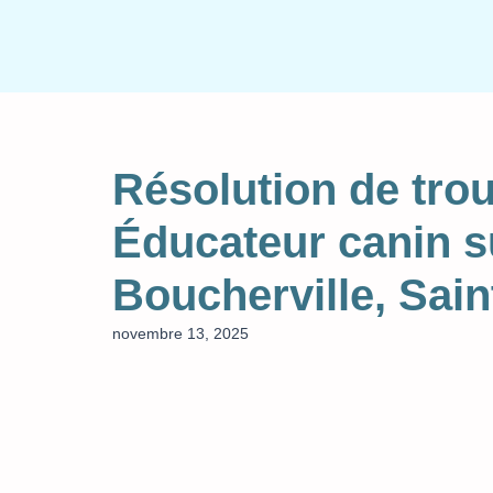
Aller
au
contenu
Résolution de tr
Éducateur canin s
Boucherville, Sain
novembre 13, 2025