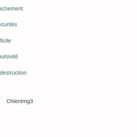
tachement
curités
icile
ulsivité
destruction